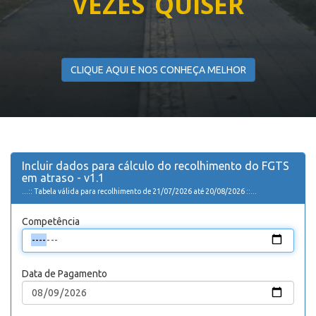
VEZES QUISER
CLIQUE AQUI E NOS CONHEÇA MELHOR
Incluir dados para cálculo do recolhimento do FGTS
em atraso - v1.1
...:: Tabela válida para recolhimento de
21/07/2026
até
20/08/2026
::...
Competência
Data de Pagamento