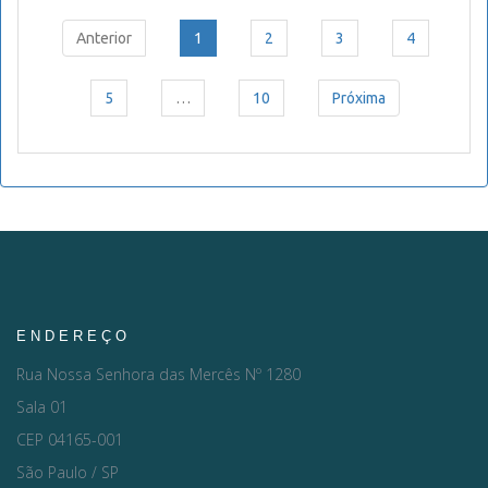
Anterior
1
2
3
4
5
…
10
Próxima
ENDEREÇO
Rua Nossa Senhora das Mercês Nº 1280
Sala 01
CEP 04165-001
São Paulo / SP