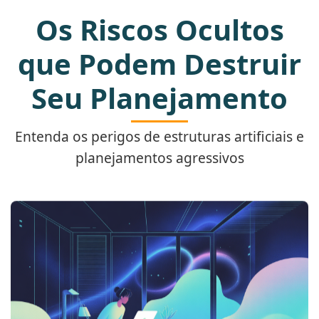
precisão qual regime tributário é mais
economia substancial.
pode reduzir significativamente a carga
Insumos e mercadorias para revenda
Os Riscos Ocultos
vantajoso.
tributária efetiva.
Depreciação de máquinas e
que Podem Destruir
Solicitar Simulação
equipamentos
Seu Planejamento
Entenda os perigos de estruturas artificiais e
planejamentos agressivos